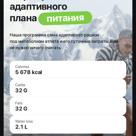
адаптивного
питания
плана
Наша программа сама адаптирует рацион
под метаболизм атлета и его суточные затраты. Вам
не нужно ничего считать
Calories
5 678 kcal
Carbs
32 G
Fats
32 G
Water loss
2.1 L