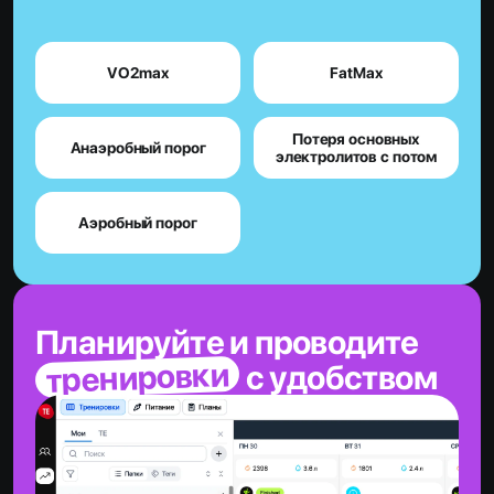
VO2max
FatMax
Потеря основных
Анаэробный порог
электролитов с потом
Аэробный порог
Планируйте и проводите
тренировки
с удобством